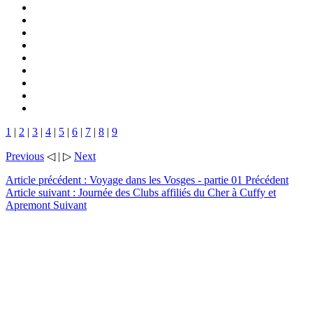
1
|
2
|
3
|
4
|
5
|
6
|
7
|
8
|
9
Previous
◁ | ▷
Next
Article précédent : Voyage dans les Vosges - partie 01
Précédent
Article suivant : Journée des Clubs affiliés du Cher à Cuffy et
Apremont
Suivant