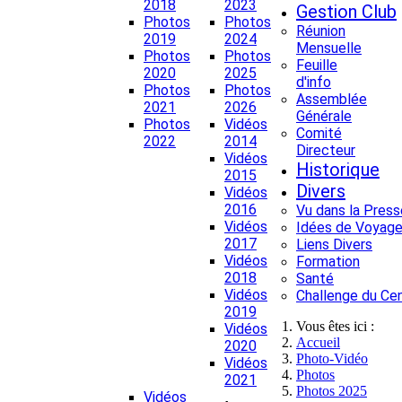
2018
2023
Gestion Club
Photos
Photos
Réunion
2019
2024
Mensuelle
Photos
Photos
Feuille
2020
2025
d'info
Photos
Photos
Assemblée
2021
2026
Générale
Photos
Vidéos
Comité
2022
2014
Directeur
Vidéos
Historique
2015
Divers
Vidéos
2016
Vu dans la Press
Vidéos
Idées de Voyage
2017
Liens Divers
Vidéos
Formation
2018
Santé
Vidéos
Challenge du Ce
2019
Vous êtes ici :
Vidéos
Accueil
2020
Photo-Vidéo
Vidéos
Photos
2021
Photos 2025
Vidéos