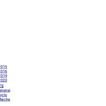
2015
2016
2019
2020
rs
Général
Cyclo
Marche