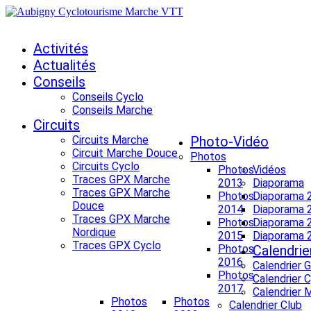
Activités
Actualités
Conseils
Conseils Cyclo
Conseils Marche
Circuits
Circuits Marche
Photo-Vidéo
Circuit Marche Douce
Photos
Circuits Cyclo
Photos
Vidéos
Traces GPX Marche
2013
Diaporama
Traces GPX Marche
Photos
Diaporama 
Douce
2014
Diaporama 
Traces GPX Marche
Photos
Diaporama 
Nordique
2015
Diaporama 
Traces GPX Cyclo
Photos
Calendrie
2016
Calendrier 
Photos
Calendrier 
2017
Calendrier 
Photos
Photos
Calendrier Club