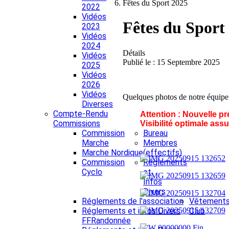
Fêtes du Sport 2025
2022
Vidéos
Fêtes du Sport
2023
Vidéos
2024
Détails
Vidéos
Publié le : 15 Septembre 2025
2025
Vidéos
2026
Vidéos
Quelques photos de notre équipe
Diverses
Compte-Rendu
Attention : Nouvelle pr
Commissions
Visibilité optimale ass
Commission
Bureau
Marche
Membres
Marche Nordique
(effectifs)
Commission
Réglements
Cyclo
et
Infos
Divers
Réglements de l'association
Vêtement
Réglements et infos Divers
Club
FFRandonnée