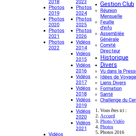
2018
2023
Gestion Club
Photos
Photos
Réunion
2019
2024
Mensuelle
Photos
Photos
Feuille
2020
2025
d'info
Photos
Photos
Assemblée
2021
2026
Générale
Photos
Vidéos
Comité
2022
2014
Directeur
Vidéos
Historique
2015
Divers
Vidéos
2016
Vu dans la Press
Vidéos
Idées de Voyage
2017
Liens Divers
Vidéos
Formation
2018
Santé
Vidéos
Challenge du Ce
2019
Vous êtes ici :
Vidéos
Accueil
2020
Photo-Vidéo
Vidéos
Photos
2021
Photos 2016
Vidéos