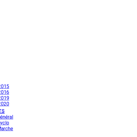
2015
2016
2019
2020
rs
Général
Cyclo
Marche