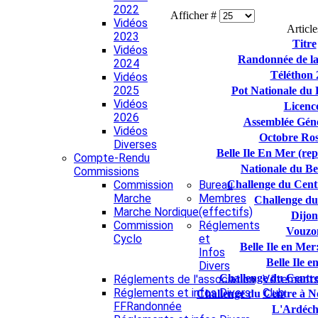
2022
Afficher #
Vidéos
Article
2023
Titre
Vidéos
Randonnée de la
2024
Téléthon 
Vidéos
2025
Pot Nationale du 
Vidéos
Licenc
2026
Assemblée Géné
Vidéos
Octobre Ros
Diverses
Belle Ile En Mer (re
Compte-Rendu
Nationale du Be
Commissions
Commission
Bureau
Challenge du Cent
Marche
Membres
Challenge du
Marche Nordique
(effectifs)
Dijon
Commission
Réglements
Vouzo
Cyclo
et
Belle Ile en Mer:
Infos
Belle Ile 
Divers
Challenge du Centre
Réglements de l'association
Vêtement
Réglements et infos Divers
Club
Challenge du Centre à N
FFRandonnée
L'Ardéch