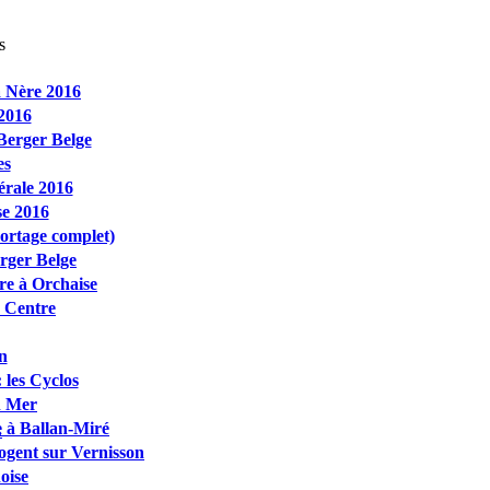
s
 Nère 2016
2016
Berger Belge
es
rale 2016
e 2016
portage complet)
rger Belge
re à Orchaise
 Centre
n
 les Cyclos
en Mer
 à Ballan-Miré
s
ogent sur Vernisson
oise