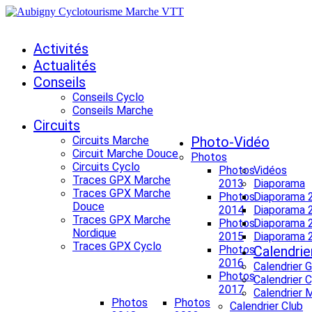
Activités
Actualités
Conseils
Conseils Cyclo
Conseils Marche
Circuits
Circuits Marche
Photo-Vidéo
Circuit Marche Douce
Photos
Circuits Cyclo
Photos
Vidéos
Traces GPX Marche
2013
Diaporama
Traces GPX Marche
Photos
Diaporama 
Douce
2014
Diaporama 
Traces GPX Marche
Photos
Diaporama 
Nordique
2015
Diaporama 
Traces GPX Cyclo
Photos
Calendrie
2016
Calendrier 
Photos
Calendrier 
2017
Calendrier 
Photos
Photos
Calendrier Club