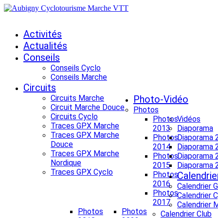
Activités
Actualités
Conseils
Conseils Cyclo
Conseils Marche
Circuits
Circuits Marche
Photo-Vidéo
Circuit Marche Douce
Photos
Circuits Cyclo
Photos
Vidéos
Traces GPX Marche
2013
Diaporama
Traces GPX Marche
Photos
Diaporama 
Douce
2014
Diaporama 
Traces GPX Marche
Photos
Diaporama 
Nordique
2015
Diaporama 
Traces GPX Cyclo
Photos
Calendrie
2016
Calendrier 
Photos
Calendrier 
2017
Calendrier 
Photos
Photos
Calendrier Club