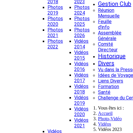
2018
2023
Gestion Club
Photos
Photos
Réunion
2019
2024
Mensuelle
Photos
Photos
Feuille
2020
2025
d'info
Photos
Photos
Assemblée
2021
2026
Générale
Photos
Vidéos
Comité
2022
2014
Directeur
Vidéos
Historique
2015
Divers
Vidéos
2016
Vu dans la Press
Vidéos
Idées de Voyage
2017
Liens Divers
Vidéos
Formation
2018
Santé
Vidéos
Challenge du Ce
2019
Vous êtes ici :
Vidéos
Accueil
2020
Photo-Vidéo
Vidéos
Vidéos
2021
Vidéos 2023
Vidéos