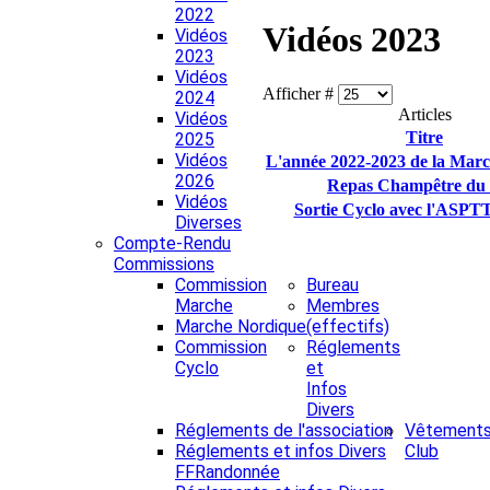
2022
Vidéos 2023
Vidéos
2023
Vidéos
Afficher #
2024
Articles
Vidéos
Titre
2025
Vidéos
L'année 2022-2023 de la Mar
2026
Repas Champêtre du 
Vidéos
Sortie Cyclo avec l'ASPT
Diverses
Compte-Rendu
Commissions
Commission
Bureau
Marche
Membres
Marche Nordique
(effectifs)
Commission
Réglements
Cyclo
et
Infos
Divers
Réglements de l'association
Vêtement
Réglements et infos Divers
Club
FFRandonnée