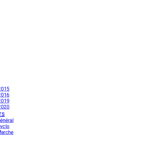
2015
2016
2019
2020
rs
Général
Cyclo
Marche