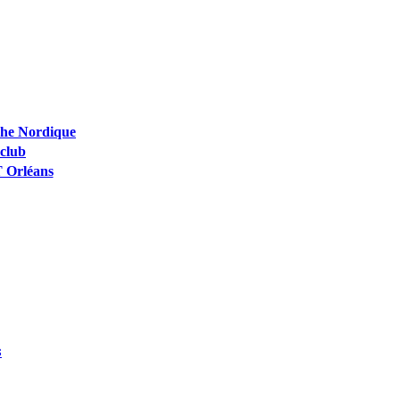
che Nordique
club
T Orléans
s