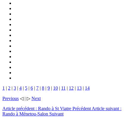
1
|
2
|
3
|
4
|
5
|
6
|
7
|
8
|
9
|
10
|
11
|
12
|
13
|
14
Previous
◁ | ▷
Next
Article précédent : Rando à St Viatre
Précédent
Article suivant :
Rando à Ménetou-Salon
Suivant