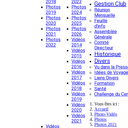
2018
2023
Gestion Club
Photos
Photos
Réunion
2019
2024
Mensuelle
Photos
Photos
Feuille
2020
2025
d'info
Photos
Photos
Assemblée
2021
2026
Générale
Photos
Vidéos
Comité
2022
2014
Directeur
Vidéos
Historique
2015
Divers
Vidéos
2016
Vu dans la Press
Vidéos
Idées de Voyage
2017
Liens Divers
Vidéos
Formation
2018
Santé
Vidéos
Challenge du Ce
2019
Vous êtes ici :
Vidéos
Accueil
2020
Photo-Vidéo
Vidéos
Photos
2021
Photos 2021
Vidéos