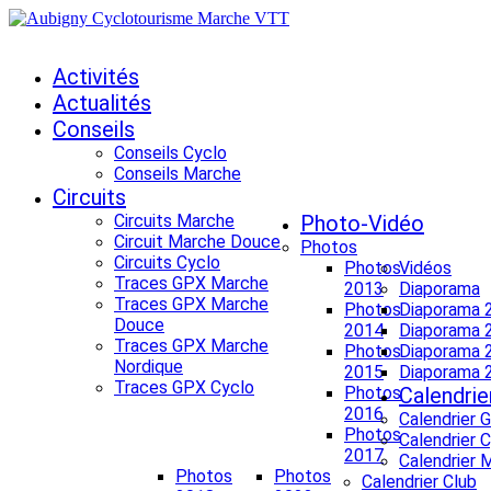
Activités
Actualités
Conseils
Conseils Cyclo
Conseils Marche
Circuits
Circuits Marche
Photo-Vidéo
Circuit Marche Douce
Photos
Circuits Cyclo
Photos
Vidéos
Traces GPX Marche
2013
Diaporama
Traces GPX Marche
Photos
Diaporama 
Douce
2014
Diaporama 
Traces GPX Marche
Photos
Diaporama 
Nordique
2015
Diaporama 
Traces GPX Cyclo
Photos
Calendrie
2016
Calendrier 
Photos
Calendrier 
2017
Calendrier 
Photos
Photos
Calendrier Club