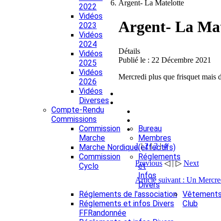
Argent- La Matelotte
2022
Vidéos
Argent- La Mat
2023
Vidéos
2024
Détails
Vidéos
Publié le : 22 Décembre 2021
2025
Vidéos
Mercredi plus que frisquet mais 
2026
Vidéos
Diverses
Compte-Rendu
Commissions
Commission
Bureau
Marche
Membres
1
|
2
|
3
|
4
Marche Nordique
(effectifs)
Commission
Réglements
Previous
◁ | ▷
Next
Cyclo
et
Infos
Article suivant : Un Mercr
Divers
Réglements de l'association
Vêtement
Réglements et infos Divers
Club
FFRandonnée