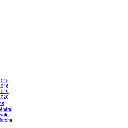
2015
2016
2019
2020
rs
Général
Cyclo
Marche