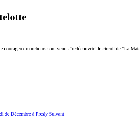
elotte
de courageux marcheurs sont venus "redécouvrir" le circuit de "La Matel
edi de Décembre à Presly
Suivant
s