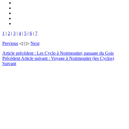
1
|
2
|
3
|
4
|
5
|
6
|
7
Previous
◁ | ▷
Next
Article précédent : Les Cyclo à Noirmoutier, passage du Gois
Précédent
Article suivant : Voyage à Noirmoutier (les Cyclos)
Suivant