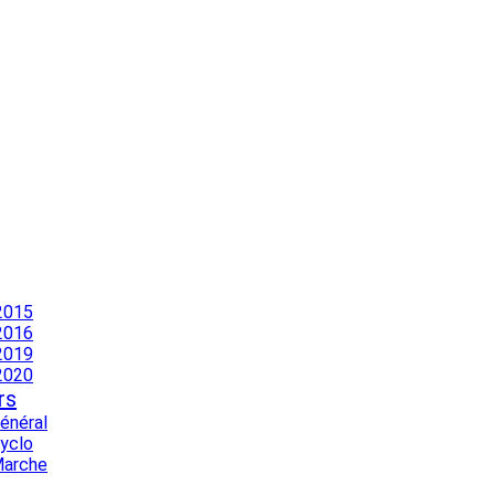
2015
2016
2019
2020
rs
Général
Cyclo
Marche