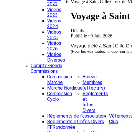
Voyage à Saint Gille Croix de V
2022
Vidéos
Voyage à Saint 
2023
Vidéos
2024
Détails
Vidéos
Publié le : 9 Juin 2026
2025
Vidéos
Voyage d'été à Saint Gille Cr
2026
(Pour les voir toutes, cliquer sur la 
Vidéos
Diverses
Compte-Rendu
Commissions
Commission
Bureau
Marche
Membres
Marche Nordique
(effectifs)
Commission
Réglements
Cyclo
et
Infos
Divers
Réglements de l'association
Vêtement
Réglements et infos Divers
Club
FFRandonnée