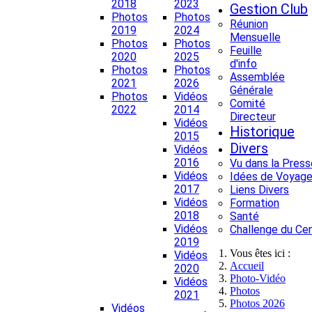
2018
2023
Gestion Club
Photos
Photos
Réunion
2019
2024
Mensuelle
Photos
Photos
Feuille
2020
2025
d'info
Photos
Photos
Assemblée
2021
2026
Générale
Photos
Vidéos
Comité
2022
2014
Directeur
Vidéos
Historique
2015
Divers
Vidéos
2016
Vu dans la Press
Vidéos
Idées de Voyage
2017
Liens Divers
Vidéos
Formation
2018
Santé
Vidéos
Challenge du Ce
2019
Vous êtes ici :
Vidéos
Accueil
2020
Photo-Vidéo
Vidéos
Photos
2021
Photos 2026
Vidéos