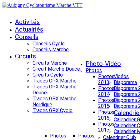
Activités
Actualités
Conseils
Conseils Cyclo
Conseils Marche
Circuits
Circuits Marche
Photo-Vidéo
Circuit Marche Douce
Photos
Circuits Cyclo
Photos
Vidéos
Traces GPX Marche
2013
Diaporama
Traces GPX Marche
Photos
Diaporama 
Douce
2014
Diaporama 
Traces GPX Marche
Photos
Diaporama 
Nordique
2015
Diaporama 
Traces GPX Cyclo
Photos
Calendrie
2016
Calendrier 
Photos
Calendrier 
2017
Calendrier 
Photos
Photos
Calendrier Club