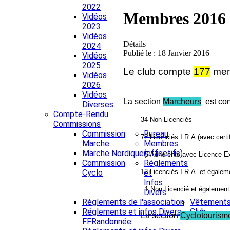
2022
Membres 2016
Vidéos
2023
Vidéos
Détails
2024
Publié le : 18 Janvier 2016
Vidéos
2025
Le club compte
177
mem
Vidéos
2026
Vidéos
La section
Marcheurs
est co
Diverses
Compte-Rendu
34 Non Licenciés
Commissions
Commission
Bureau
72 Licenciés I.R.A.(avec certi
Marche
Membres
Marche Nordique
(effectifs)
5 Adhérents avec Licence Ex
Commission
Réglements
12 Licenciés I.R.A. et égalem
Cyclo
et
Infos
1 Non Licencié et également
Divers
Réglements de l'association
Vêtement
Réglements et infos Divers
Club
La section
Cyclotourism
FFRandonnée