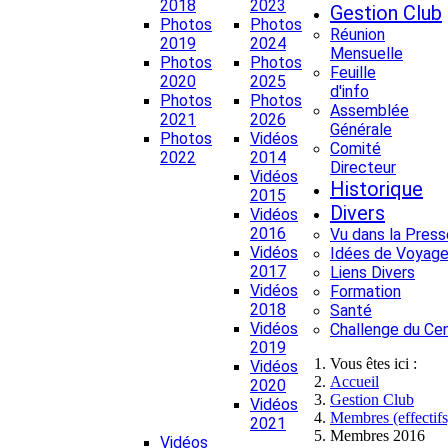
2018
2023
Gestion Club
Photos
Photos
Réunion
2019
2024
Mensuelle
Photos
Photos
Feuille
2020
2025
d'info
Photos
Photos
Assemblée
2021
2026
Générale
Photos
Vidéos
Comité
2022
2014
Directeur
Vidéos
Historique
2015
Divers
Vidéos
2016
Vu dans la Press
Vidéos
Idées de Voyage
2017
Liens Divers
Vidéos
Formation
2018
Santé
Vidéos
Challenge du Ce
2019
Vous êtes ici :
Vidéos
Accueil
2020
Gestion Club
Vidéos
Membres (effectifs
2021
Membres 2016
Vidéos