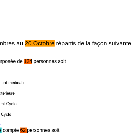
bres au
20 Octobre
répartis de la façon suivante.
mposée de
124
personnes soit
ficat médical)
térieure
ent Cyclo
 Cyclo
s
e
compte
62
personnes soit