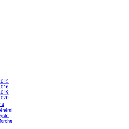
2015
2016
2019
2020
rs
Général
Cyclo
Marche