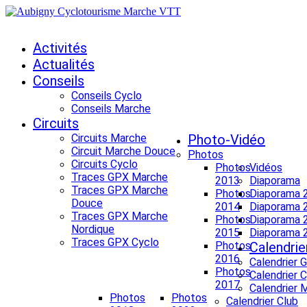
Activités
Actualités
Conseils
Conseils Cyclo
Conseils Marche
Circuits
Circuits Marche
Photo-Vidéo
Circuit Marche Douce
Photos
Circuits Cyclo
Photos
Vidéos
Traces GPX Marche
2013
Diaporama
Traces GPX Marche
Photos
Diaporama 
Douce
2014
Diaporama 
Traces GPX Marche
Photos
Diaporama 
Nordique
2015
Diaporama 
Traces GPX Cyclo
Photos
Calendrie
2016
Calendrier 
Photos
Calendrier 
2017
Calendrier 
Photos
Photos
Calendrier Club