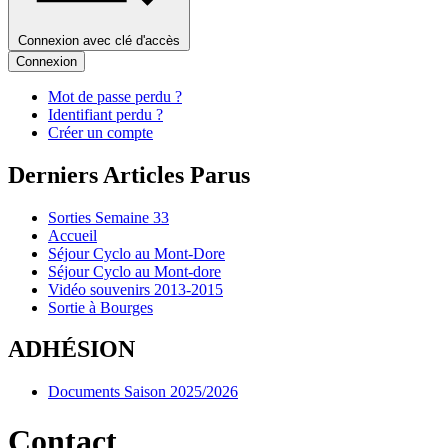
Connexion avec clé d'accès
Connexion
Mot de passe perdu ?
Identifiant perdu ?
Créer un compte
Derniers Articles Parus
Sorties Semaine 33
Accueil
Séjour Cyclo au Mont-Dore
Séjour Cyclo au Mont-dore
Vidéo souvenirs 2013-2015
Sortie à Bourges
ADHÉSION
Documents Saison 2025/2026
Contact