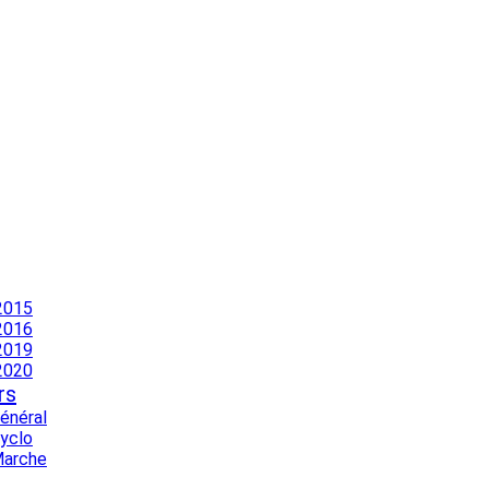
2015
2016
2019
2020
rs
Général
Cyclo
Marche