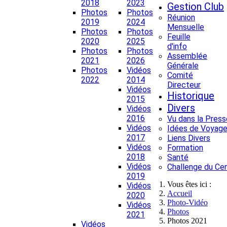
2018
2023
Gestion Club
Photos
Photos
Réunion
2019
2024
Mensuelle
Photos
Photos
Feuille
2020
2025
d'info
Photos
Photos
Assemblée
2021
2026
Générale
Photos
Vidéos
Comité
2022
2014
Directeur
Vidéos
Historique
2015
Divers
Vidéos
2016
Vu dans la Press
Vidéos
Idées de Voyage
2017
Liens Divers
Vidéos
Formation
2018
Santé
Vidéos
Challenge du Ce
2019
Vous êtes ici :
Vidéos
Accueil
2020
Photo-Vidéo
Vidéos
Photos
2021
Photos 2021
Vidéos