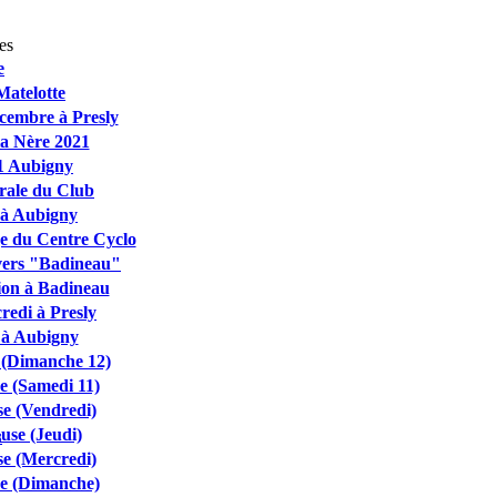
es
e
Matelotte
cembre à Presly
a Nère 2021
1 Aubigny
rale du Club
 à Aubigny
ge du Centre Cyclo
 vers "Badineau"
ion à Badineau
edi à Presly
 à Aubigny
 (Dimanche 12)
e (Samedi 11)
se (Vendredi)
use (Jeudi)
s
se (Mercredi)
se (Dimanche)