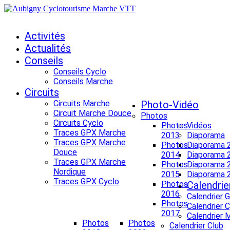
Activités
Actualités
Conseils
Conseils Cyclo
Conseils Marche
Circuits
Circuits Marche
Photo-Vidéo
Circuit Marche Douce
Photos
Circuits Cyclo
Photos
Vidéos
Traces GPX Marche
2013
Diaporama
Traces GPX Marche
Photos
Diaporama 
Douce
2014
Diaporama 
Traces GPX Marche
Photos
Diaporama 
Nordique
2015
Diaporama 
Traces GPX Cyclo
Photos
Calendrie
2016
Calendrier 
Photos
Calendrier 
2017
Calendrier 
Photos
Photos
Calendrier Club