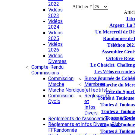
2022
Afficher #
Vidéos
Articl
2023
Titr
Vidéos
Argent- La 
2024
Un Mercredi de Dé
Vidéos
2025
Randonnée de l
Vidéos
Téléthon 202
2026
Assemblée Géné
Vidéos
Octobre Rose
Diverses
Le Chatelet, Challen
Compte-Rendu
Les Vélos en route
Commissions
Commission
Bureau
Journée de Cohés
Marche
Membres
Marche du Mercr
Marche Nordique
(effectifs)
Fête du Sport
Commission
Réglements
Toutes à Toulouse
Cyclo
et
Toutes à Toulous
Infos
Toutes à Toulou
Divers
Toutes à Toulo
Réglements de l'association
Vêtement
Réglements et infos Divers
Club
Toutes à Toulou
FFRandonnée
Toutes à Toulou