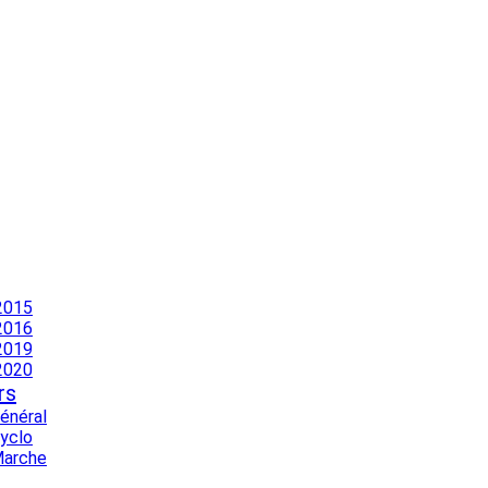
2015
2016
2019
2020
rs
Général
Cyclo
Marche