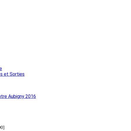
e
s et Sorties
ntre Aubigny 2016
90]