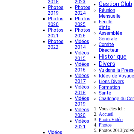
2018
2023
Gestion Club
Photos
Photos
Réunion
2019
2024
Mensuelle
Photos
Photos
Feuille
2020
2025
d'info
Photos
Photos
Assemblée
2021
2026
Générale
Photos
Vidéos
Comité
2022
2014
Directeur
Vidéos
Historique
2015
Divers
Vidéos
2016
Vu dans la Press
Vidéos
Idées de Voyage
2017
Liens Divers
Vidéos
Formation
2018
Santé
Vidéos
Challenge du Ce
2019
Vous êtes ici :
Vidéos
Accueil
2020
Photo-Vidéo
Vidéos
Photos
2021
Photos 2013[col=
Vidéos