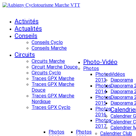
Activités
Actualités
Conseils
Conseils Cyclo
Conseils Marche
Circuits
Circuits Marche
Photo-Vidéo
Circuit Marche Douce
Photos
Circuits Cyclo
Photos
Vidéos
Traces GPX Marche
2013
Diaporama
Traces GPX Marche
Photos
Diaporama 
Douce
2014
Diaporama 
Traces GPX Marche
Photos
Diaporama 
Nordique
2015
Diaporama 
Traces GPX Cyclo
Photos
Calendrie
2016
Calendrier 
Photos
Calendrier 
2017
Calendrier 
Photos
Photos
Calendrier Club