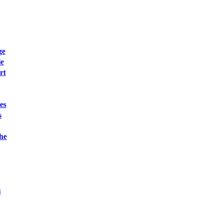
ge
le
rt
es
s
he
s