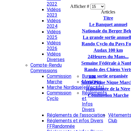
2022
Afficher #
Vidéos
Articles
2023
Titre
Vidéos
Le Banquet annuel
2024
Nationale du Berger Bel
Vidéos
2025
La grande sortie annuel
Vidéos
Rando Cyclo du Pays Fo
2026
Audax 100 km
Vidéos
24Heures du Mans...
Diverses
Semaine Fédérale à Nant
Compte-Rendu
Rando des Chiens Vert
Commissions
Commission
Bureau
une sortie organisée
Marche
Membres
Sortie Pique Nique Marc
Marche Nordique
(effectifs)
Randonnée de la Nère
Commission
Réglements
Commission Marche
Cyclo
et
Infos
Divers
Réglements de l'association
Vêtement
Réglements et infos Divers
Club
FFRandonnée