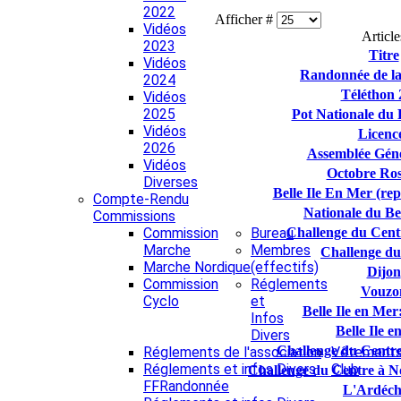
2022
Afficher #
Vidéos
Article
2023
Titre
Vidéos
Randonnée de la
2024
Téléthon 
Vidéos
2025
Pot Nationale du 
Vidéos
Licenc
2026
Assemblée Géné
Vidéos
Octobre Ros
Diverses
Belle Ile En Mer (re
Compte-Rendu
Nationale du Be
Commissions
Commission
Bureau
Challenge du Cent
Marche
Membres
Challenge du
Marche Nordique
(effectifs)
Dijon
Commission
Réglements
Vouzo
Cyclo
et
Belle Ile en Mer:
Infos
Belle Ile 
Divers
Challenge du Centre
Réglements de l'association
Vêtement
Réglements et infos Divers
Club
Challenge du Centre à N
FFRandonnée
L'Ardéch