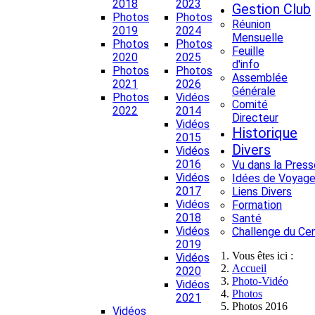
2018
2023
Gestion Club
Photos
Photos
Réunion
2019
2024
Mensuelle
Photos
Photos
Feuille
2020
2025
d'info
Photos
Photos
Assemblée
2021
2026
Générale
Photos
Vidéos
Comité
2022
2014
Directeur
Vidéos
Historique
2015
Divers
Vidéos
2016
Vu dans la Press
Vidéos
Idées de Voyage
2017
Liens Divers
Vidéos
Formation
2018
Santé
Vidéos
Challenge du Ce
2019
Vous êtes ici :
Vidéos
Accueil
2020
Photo-Vidéo
Vidéos
Photos
2021
Photos 2016
Vidéos