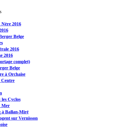
s
 Nère 2016
2016
Berger Belge
es
rale 2016
e 2016
portage complet)
rger Belge
re à Orchaise
 Centre
n
 les Cyclos
en Mer
 à Ballan-Miré
s
ogent sur Vernisson
oise