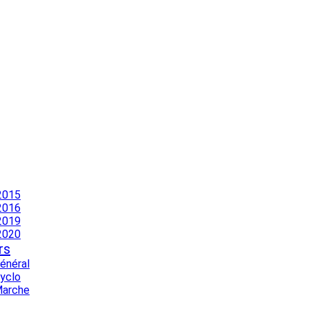
2015
2016
2019
2020
rs
Général
Cyclo
Marche