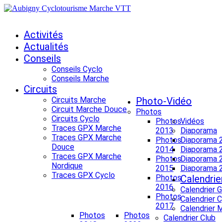
Activités
Actualités
Conseils
Conseils Cyclo
Conseils Marche
Circuits
Circuits Marche
Photo-Vidéo
Circuit Marche Douce
Photos
Circuits Cyclo
Photos
Vidéos
Traces GPX Marche
2013
Diaporama
Traces GPX Marche
Photos
Diaporama 
Douce
2014
Diaporama 
Traces GPX Marche
Photos
Diaporama 
Nordique
2015
Diaporama 
Traces GPX Cyclo
Photos
Calendrie
2016
Calendrier 
Photos
Calendrier 
2017
Calendrier 
Photos
Photos
Calendrier Club