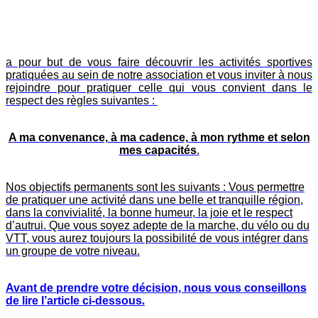
a pour but de vous faire découvrir les activités sportives
pratiquées au sein de notre association et vous inviter à nous
rejoindre pour pratiquer celle qui vous convient dans le
respect des règles suivantes :
A ma convenance, à ma cadence, à mon rythme et selon
mes capacités
.
Nos objectifs permanents sont les suivants : Vous permettre
de pratiquer une activité dans une belle et tranquille région,
dans la convivialité, la bonne humeur, la joie et le respect
d’autrui. Que vous soyez adepte de la marche, du vélo ou du
VTT, vous aurez toujours la possibilité de vous intégrer dans
un groupe de votre niveau.
Avant de prendre votre décision, nous vous conseillons
de lire l’article ci-dessous
.