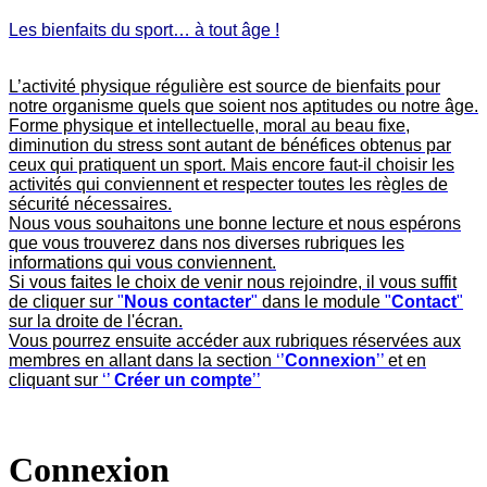
Les bienfaits du sport… à tout âge !
L’activité physique régulière est source de bienfaits pour
notre organisme quels que soient nos aptitudes ou notre âge.
Forme physique et intellectuelle, moral au beau fixe,
diminution du stress sont autant de bénéfices obtenus par
ceux qui pratiquent un sport. Mais encore faut-il choisir les
activités qui conviennent et respecter toutes les règles de
sécurité nécessaires.
Nous vous souhaitons une bonne lecture et nous espérons
que vous trouverez dans nos diverses rubriques les
informations qui vous conviennent.
Si vous faites le choix de venir nous rejoindre, il vous suffit
de cliquer sur
"
Nous contacter
"
dans le module
"
Contact
"
sur la droite de l'écran.
Vous pourrez ensuite accéder aux rubriques réservées aux
membres en allant dans la section
‘’
Connexion
’’
et en
cliquant sur
‘’
Créer un compte
’’
Connexion