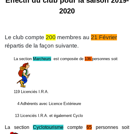
Effectif du club pour la saison 2019-
2020
Le club compte
200
membres au
21 Février
répartis de la façon suivante.
La section
Marcheurs
est composée de
136
personnes soit
119 Licenciés I.R.A.
4 Adhérents avec Licence Extérieure
13 Licenciés I.R.A. et également Cyclo
La section
Cyclotourisme
compte
65
p
ersonnes soit