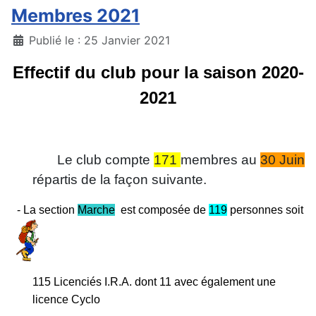
Membres 2021
Détails
Publié le : 25 Janvier 2021
Effectif du club pour la saison 2020-
2021
Le club compte
171
membres au
30 Juin
répartis d
e la faço
n suivante.
- La section
Marche
est composée de
119
p
ersonnes soit
115
Licenciés I.R.A. dont 11 avec également u
ne
licence Cy
clo