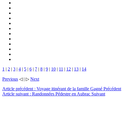
1
|
2
|
3
|
4
|
5
|
6
|
7
|
8
|
9
|
10
|
11
|
12
|
13
|
14
Previous
◁ | ▷
Next
Article précédent : Voyage itinérant de la famille Gagné
Précédent
Article suivant : Randonnées Pédestre en Aubrac
Suivant