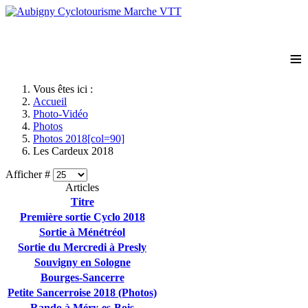
≡
Vous êtes ici :
Accueil
Photo-Vidéo
Photos
Photos 2018[col=90]
Les Cardeux 2018
Afficher #
Articles
Titre
Première sortie Cyclo 2018
Sortie à Ménétréol
Sortie du Mercredi à Presly
Souvigny en Sologne
Bourges-Sancerre
Petite Sancerroise 2018 (Photos)
Rando à Méry-es-Bois