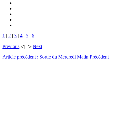
1
|
2
|
3
|
4
|
5
|
6
Previous
◁ | ▷
Next
Article précédent : Sortie du Mercredi Matin
Précédent