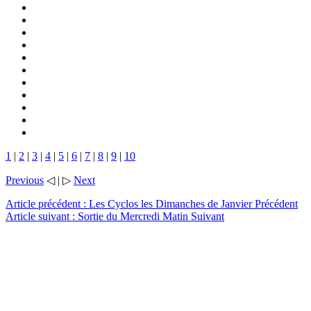
1
|
2
|
3
|
4
|
5
|
6
|
7
|
8
|
9
|
10
Previous
◁ | ▷
Next
Article précédent : Les Cyclos les Dimanches de Janvier
Précédent
Article suivant : Sortie du Mercredi Matin
Suivant