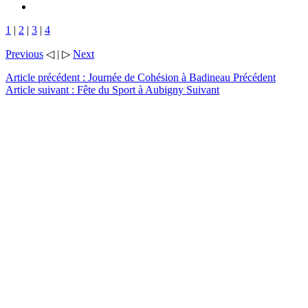
1
|
2
|
3
|
4
Previous
◁ | ▷
Next
Article précédent : Journée de Cohésion à Badineau
Précédent
Article suivant : Fête du Sport à Aubigny
Suivant