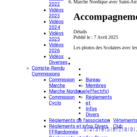
Marche Nordique avec Saint-A
2022
Vidéos
Accompagnemen
2023
Vidéos
2024
Détails
Vidéos
Publié le : 7 Avril 2025
2025
Vidéos
Les photos des Scolaires avec les
2026
Vidéos
Diverses
Compte-Rendu
Commissions
Commission
Bureau
Marche
Membres
Marche Nordique
(effectifs)
Commission
Réglements
Cyclo
et
Infos
Divers
Réglements de l'association
Vêtement
Réglements et infos Divers
Club
1
|
2
|
3
|
4
|
5
|
6
|
7
|
8
|
9
|
FFRandonnée