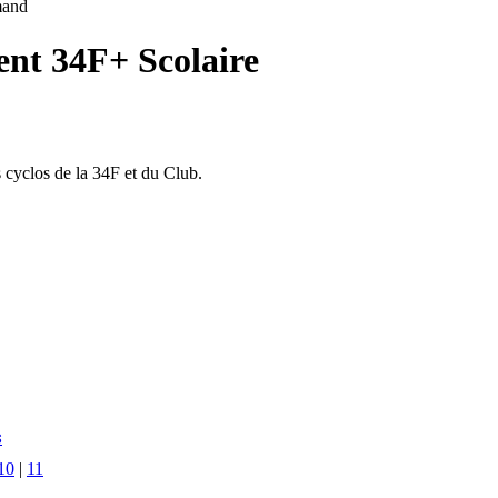
mand
t 34F+ Scolaire
 cyclos de la 34F et du Club.
s
10
|
11