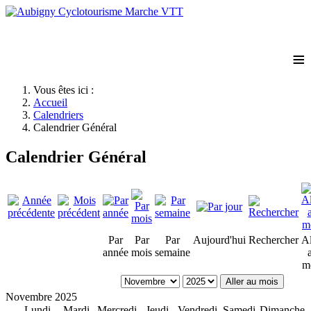
≡
Vous êtes ici :
Accueil
Calendriers
Calendrier Général
Calendrier Général
Par
Par
Par
Aujourd'hui
Rechercher
Al
année
mois
semaine
m
Aller au mois
Novembre 2025
Lundi
Mardi
Mercredi
Jeudi
Vendredi
Samedi
Dimanche