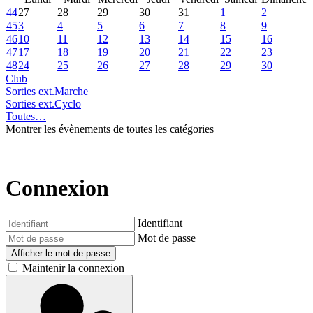
44
27
28
29
30
31
1
2
45
3
4
5
6
7
8
9
46
10
11
12
13
14
15
16
47
17
18
19
20
21
22
23
48
24
25
26
27
28
29
30
Club
Sorties ext.Marche
Sorties ext.Cyclo
Toutes…
Montrer les évènements de toutes les catégories
Connexion
Identifiant
Mot de passe
Afficher le mot de passe
Maintenir la connexion